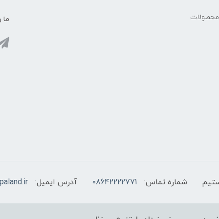
 محصولات
ما ر
شماره تماس:
08642222771
آدرس ایمیل:
aland.ir