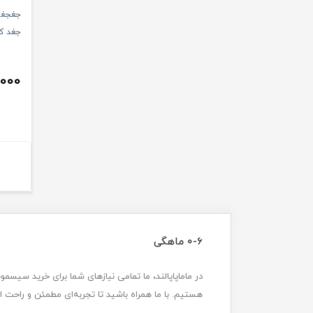
جغجغه
جغد ک
000
0-6 ماهگی
هستیم. با ما همراه باشید تا تجربه‌ای مطمئن و راحت ا