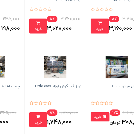
نت Avent
اونت Response
235,000
3,260,000
3,410
8٪
8٪
198,000
3,020,000
3,160,000
خرید
خرید
ت
تومان
تومان
ل مرطوب مایا
نویز گیر گوش نوزاد Little ears
چسب اطلاح گ
365,000
1,890,000
348,
8٪
12٪
خرید
000
1,748,000
308,
خرید
تومان
تومان