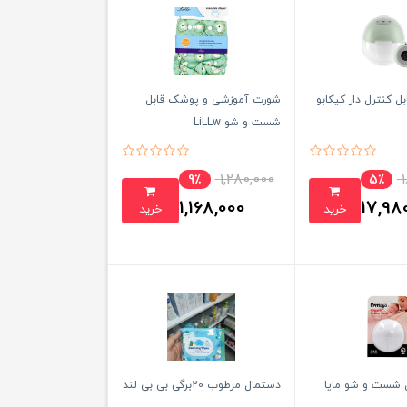
ل کنترل دار کیکابو
شورت آموزشی و پوشک قابل
شست و شو LiLLw
1,280,000
9٪
5٪
1,168,000
17,98
خرید
خرید
تومان
تومان
ل شست و شو مایا
دستمال مرطوب 20برگی بی بی لند