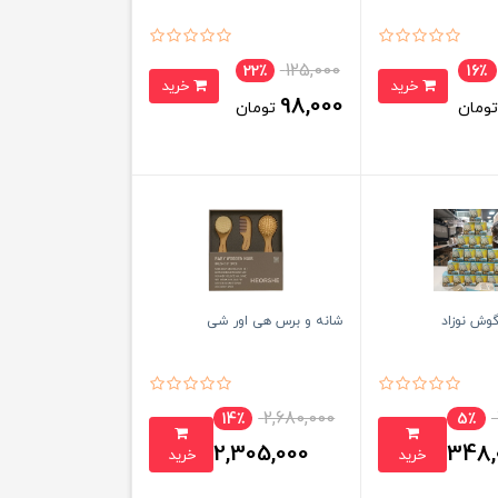
125,000
22٪
16٪
خرید
خرید
98,000
ومان
تومان
وش نوزاد
شانه و برس هی اور شی
2,680,000
14٪
5٪
2,305,000
348,
خرید
خرید
تومان
تومان