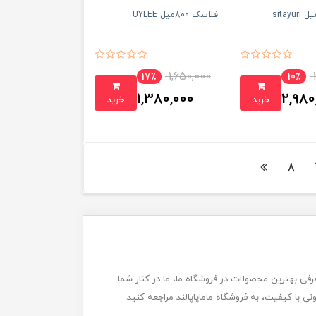
فلاسک 800میل UYLEE
1,650,000
17٪
10٪
1,380,000
2,980
خرید
خرید
تومان
تومان
8
 لیست خرید سیسمونی گرفته تا معرفی بهترین محصولات در فروشگاه ما، ما در کنار شما
 با کیفیت، به فروشگاه ماماپاپالند مراجعه کنید.