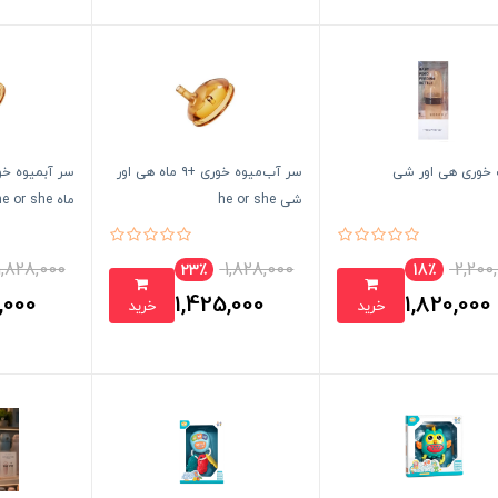
 خوری هی اور شی
سر آب‌میوه خوری +۹ ماه هی اور
شی he or she
ماه he or she
1,828,000
1,828,000
2,200
23٪
18٪
,000
1,425,000
1,820,000
خرید
خرید
تومان
تومان