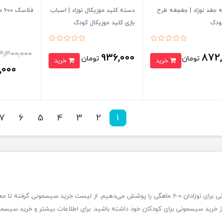
 جغد نوزاد | جغجغه طرح
دسته کلید موزیکال نوزاد | اسباب
فلاسک ۶۰۰ میل sitayuri
ودک
بازی کلید موزیکال کودک
3,300,000
936,000
872,
تومان
تومان
خرید
خرید
,000
7
6
5
4
3
2
1
در ماماپاپالند، ما تمامی نیازهای شما برای خرید سیسمونی برای نوزادان 0-6 ماهگی را پوشش می‌دهیم. از
ز خرید سیسمونی برای کودکان خود داشته باشید. برای اطلاعات بیشتر و خرید سیسمونی