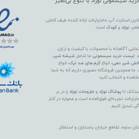
ید سیسمونی نوزاد با تنوع بی‌نظیر
این استارت آپ ماماپاپالند
ارائه کننده طیف کاملی
ادر
،
نوزاد
و
کودک
است.
تخابی آگاهانه با محصولات با کیفیت و ارزان.
د.
لیست خرید سیسمونی
ما شامل
شیشه شیر
،
الش شیر دهی
، انواع
کرم های ضد ترک
، انواع
. ما همچنین فروشگاه حضوری داریم که به شما
اهده و انتخاب کنید.
تانک تا
پوشاک
نوزاد
و
ملزومات نوزاد
را در بر
اپالند تجربه‌ای فوق‌العاده است و همواره در کنار
گی تبدیل کنیم.
 ساوه، تقاطع خیابان پاسداران و استقلال.