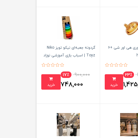
سر آبمیوه خوری هی اور شی +۶
گردونه جعبه‌ای نیکو تویز Niko
Toyz | اسباب بازی آموزشی نوزاد
900,000
17٪
23٪
748,000
1,425
خرید
خرید
تومان
تومان