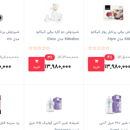
 برقی پرتابل پوار کیکابو
شیردوش دو کاره برقی کیکابو
شیردوش پرتاب
 Feyre
Kikkaboo مدل Eleos
مدل iris
18,800,000
14,300,000
14,500
3٪
4٪
0,000
13,980,000
13,980,00
خرید
خرید
تومان
تومان
شیشه شیر ۲۶۰ میل آنتی
شیشه شیر آنتی کولیک ۱۲۵ میل
پد سینه قاب