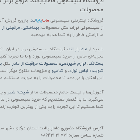
فروشگاه سیسمونی ماماپاپالند: مرجع برتر خر
محصولات
فروشگاه اینترنتی سیسمونی
ماما
پاپا
لند
،
بازوی فروش آنل
از
سیسمونی نوزاد
، مثل محصولات:
بهداشتی
،
مراقبتی از م
ما آرامش خاطر را به شما هدیه میدهیم.
بازدید از
ماماپاپالند
، فروشگاه سیسمونی برتر در ایران. ان
تجربه‌ای خاص از خرید سیسمونی نوزاد را با ما تجربه کنی
پستانک
،
لوازم شیردهی
،
محصولات مراقبت از مادر
مثل
ب
شوینده لباس نوزاد
، و
شامپو
و ملزومات متنوع دیگر است
این امکان را می‌دهد تا محصولات را به صورت مستقیم مش
آموزش‌ها و لیست جامع محصولات ما از
شیشه شیر
و پس
می‌گیرد. ما با افتخار معتقدیم که خرید سیسمونی در ماماپ
شما هستیم تا این تجربه را به یکی از بهترین تجارب زند
آدرس فروشگاه حضوری ماماپاپالند:
استان مرکزی، شهرستان
شماره تماس مغازه:
08642222771.