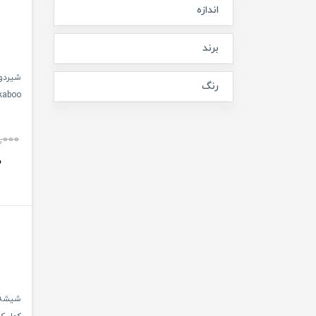
اندازه
برند
شیردوش
رنگ
Kikkaboo مدل
,000
0