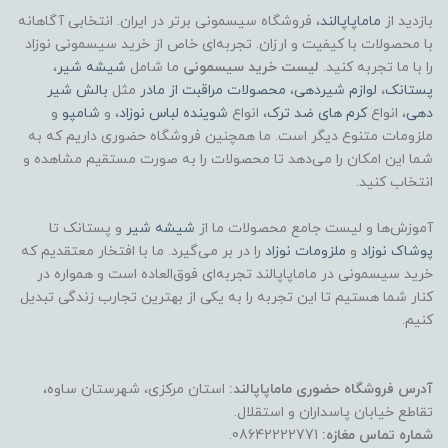
بازدید از
ماماپاپالند
، فروشگاه سیسمونی برتر در ایران. انتخابی آگاهانه
با محصولات با کیفیت و ارزان. تجربه‌ای خاص از خرید سیسمونی نوزاد
را با ما تجربه کنید.
لیست خرید سیسمونی
ما شامل
شیشه شیر
،
پستانک
،
لوازم شیردهی
،
محصولات مراقبت از مادر
مثل
بالش شیر
دهی
، انواع
کرم های ضد ترک
، انواع
شوینده لباس نوزاد
، و
شامپو
و
ملزومات متنوع دیگر است. ما همچنین فروشگاه حضوری داریم که به
شما این امکان را می‌دهد تا محصولات را به صورت مستقیم مشاهده و
انتخاب کنید.
آموزش‌ها و لیست جامع محصولات ما از
شیشه شیر
و پستانک تا
پوشاک
نوزاد
و
ملزومات نوزاد
را در بر می‌گیرد. ما با افتخار معتقدیم که
خرید سیسمونی در ماماپاپالند تجربه‌ای فوق‌العاده است و همواره در
کنار شما هستیم تا این تجربه را به یکی از بهترین تجارب زندگی تبدیل
کنیم.
آدرس فروشگاه حضوری ماماپاپالند:
استان مرکزی، شهرستان ساوه،
تقاطع خیابان پاسداران و استقلال.
شماره تماس مغازه:
08642222771.