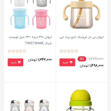
لیوان نی دار عروسک تدی برث می
لیوان 360 درجه 230 میل تویست
شیک TWISTSHAKE
1,672,000
11٪
1,342,000
تومان
خرید
خرید
1,498,000
تومان