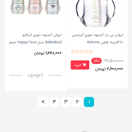
لیوان نی دار آبمیوه خوری کیدزمی
لیوان آبمیوه خوری کیکابو
360درجه طلقی Kidsme
(kikkaboo) مدل Happy face حجم
200 میل
1,280,000
تومان
3,150,000
18٪
خرید
2,600,000
تومان
ناموجود
4
3
2
1