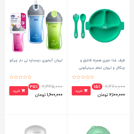
ظرف غذا خوری همراه قاشق و
لیوان آبخوری دوجداره نی دار چیکو
چنگال و لیوان تمام سیلیکونی
برث می
2,445,000
2,470,000
35٪
15٪
خرید
خرید
2,100,000
تومان
1,600,000
تومان