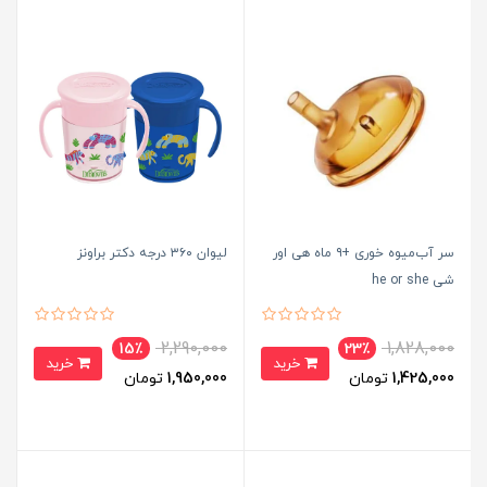
سر آب‌میوه خوری +۹ ماه هی اور
لیوان ۳۶۰ درجه دکتر براونز
شی he or she
2,290,000
1,828,000
15٪
23٪
خرید
خرید
1,425,000
تومان
1,950,000
تومان