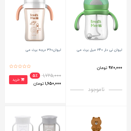
لیوان نی دار 240 میل برث می
لیوان360 درجه برث می
970,000
تومان
1,725,000
5٪
خرید
1,650,000
تومان
ناموجود