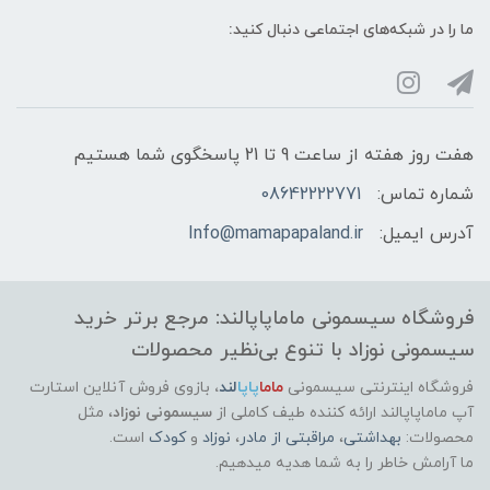
ما را در شبکه‌های اجتماعی دنبال کنید:
هفت روز هفته از ساعت 9 تا 21 پاسخگوی شما هستیم
شماره تماس:
08642222771
آدرس ایمیل:
Info@mamapapaland.ir
فروشگاه سیسمونی ماماپاپالند: مرجع برتر خرید
سیسمونی نوزاد با تنوع بی‌نظیر محصولات
فروشگاه اینترنتی سیسمونی
ماما
پاپا
لند
،
بازوی فروش آنلاین استارت
آپ ماماپاپالند
ارائه کننده طیف کاملی از
سیسمونی نوزاد
، مثل
محصولات:
بهداشتی
،
مراقبتی از مادر
،
نوزاد
و
کودک
است.
ما آرامش خاطر را به شما هدیه میدهیم.