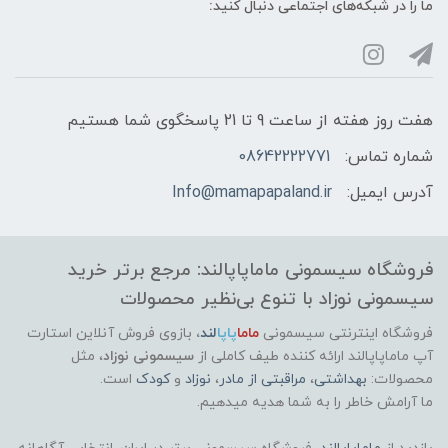
ما را در شبکه‌های اجتماعی دنبال کنید:
هفت روز هفته از ساعت 9 تا 21 پاسخگوی شما هستیم
شماره تماس:
08642222771
آدرس ایمیل:
Info@mamapapaland.ir
فروشگاه سیسمونی ماماپاپالند: مرجع برتر خرید
سیسمونی نوزاد با تنوع بی‌نظیر محصولات
فروشگاه اینترنتی سیسمونی
ماما
پاپا
لند
،
بازوی فروش آنلاین استارت
آپ ماماپاپالند
ارائه کننده طیف کاملی از
سیسمونی نوزاد
، مثل
محصولات:
بهداشتی
،
مراقبتی از مادر
،
نوزاد
و
کودک
است.
ما آرامش خاطر را به شما هدیه میدهیم.