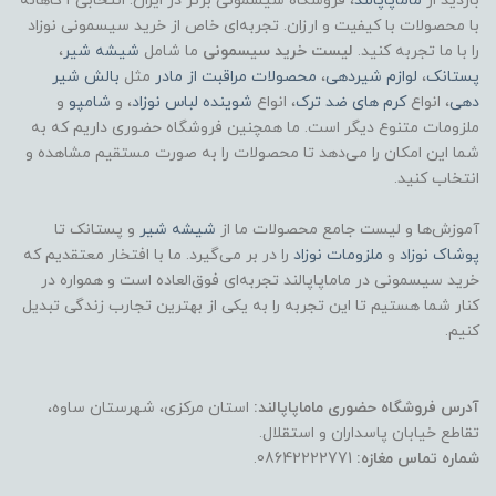
بازدید از
ماماپاپالند
، فروشگاه سیسمونی برتر در ایران. انتخابی آگاهانه
با محصولات با کیفیت و ارزان. تجربه‌ای خاص از خرید سیسمونی نوزاد
را با ما تجربه کنید.
لیست خرید سیسمونی
ما شامل
شیشه شیر
،
پستانک
،
لوازم شیردهی
،
محصولات مراقبت از مادر
مثل
بالش شیر
دهی
، انواع
کرم های ضد ترک
، انواع
شوینده لباس نوزاد
، و
شامپو
و
ملزومات متنوع دیگر است. ما همچنین فروشگاه حضوری داریم که به
شما این امکان را می‌دهد تا محصولات را به صورت مستقیم مشاهده و
انتخاب کنید.
آموزش‌ها و لیست جامع محصولات ما از
شیشه شیر
و پستانک تا
پوشاک
نوزاد
و
ملزومات نوزاد
را در بر می‌گیرد. ما با افتخار معتقدیم که
خرید سیسمونی در ماماپاپالند تجربه‌ای فوق‌العاده است و همواره در
کنار شما هستیم تا این تجربه را به یکی از بهترین تجارب زندگی تبدیل
کنیم.
آدرس فروشگاه حضوری ماماپاپالند:
استان مرکزی، شهرستان ساوه،
تقاطع خیابان پاسداران و استقلال.
شماره تماس مغازه:
08642222771.