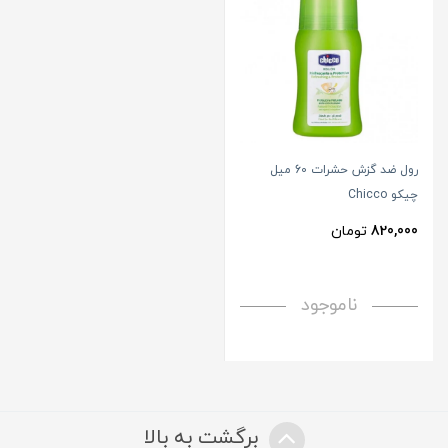
رول ضد گزش حشرات 60 میل
چیکو Chicco
820,000
تومان
ناموجود
برگشت به بالا