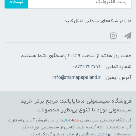
ثبت‌نام
ما را در شبکه‌های اجتماعی دنبال کنید:
هفت روز هفته از ساعت 9 تا 21 پاسخگوی شما هستیم
شماره تماس:
08642222771
آدرس ایمیل:
Info@mamapapaland.ir
فروشگاه سیسمونی ماماپاپالند: مرجع برتر خرید
سیسمونی نوزاد با تنوع بی‌نظیر محصولات
فروشگاه اینترنتی سیسمونی
ماما
پاپا
لند
،
بازوی فروش آنلاین استارت
آپ ماماپاپالند
ارائه کننده طیف کاملی از
سیسمونی نوزاد
، مثل
محصولات:
بهداشتی
،
مراقبتی از مادر
،
نوزاد
و
کودک
است.