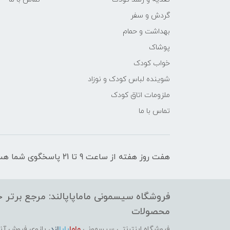
گردش و سفر
بهداشت و حمام
پوشاک
خواب کودک
شوینده لباس کودک و نوزاد
ملزومات اتاق کودک
تماس با ما
هفت روز هفته از ساعت 9 تا 21 پاسخگوی شما هستیم
فروشگاه سیسمونی ماماپاپالند: مرجع برتر خر
محصولات
فروشگاه اینترنتی سیسمونی
ماما
پاپا
لند
،
بازوی فروش آنل