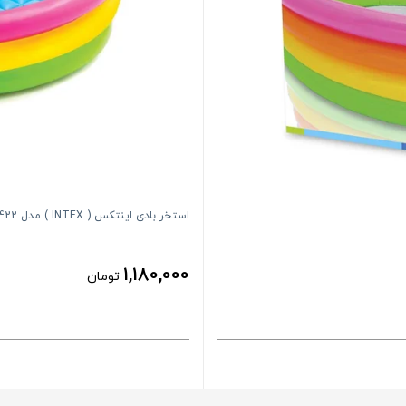
استخر بادی اینتکس ( INTEX ) مدل 57422
1,180,000
تومان