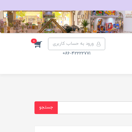
0
ورود به حساب کاربری
086-42222771
جستجو