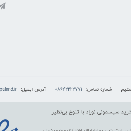
شماره تماس:
08642222771
آدرس ایمیل:
aland.ir
ید سیسمونی نوزاد با تنوع بی‌نظیر
این استارت آپ ماماپاپالند
ارائه کننده طیف کاملی