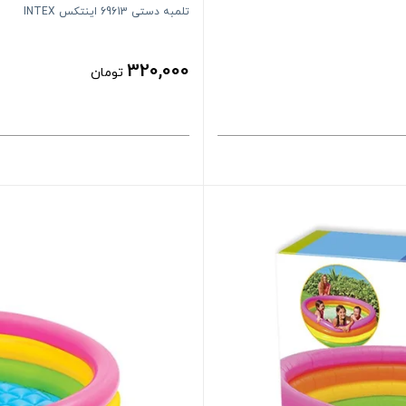
تلمبه دستی 69613 اینتکس INTEX
320,000
تومان