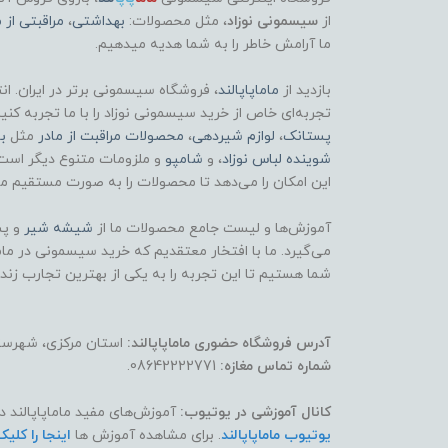
از
سیسمونی نوزاد
، مثل محصولات:
بهداشتی
،
مراقبتی از م
ما آرامش خاطر را به شما هدیه میدهیم.
بازدید از
ماماپاپالند
، فروشگاه سیسمونی برتر در ایران. ان
تجربه‌ای خاص از خرید سیسمونی نوزاد را با ما تجربه کنی
پستانک
،
لوازم شیردهی
،
محصولات مراقبت از مادر
مثل
ب
شوینده لباس نوزاد
، و
شامپو
و ملزومات متنوع دیگر است
این امکان را می‌دهد تا محصولات را به صورت مستقیم مش
آموزش‌ها و لیست جامع محصولات ما از
شیشه شیر
و پس
می‌گیرد. ما با افتخار معتقدیم که خرید سیسمونی در ماماپ
شما هستیم تا این تجربه را به یکی از بهترین تجارب زند
آدرس فروشگاه حضوری ماماپاپالند:
استان مرکزی، شهرستان
شماره تماس مغازه:
08642222771.
کانال آموزشی در یوتیوب:
آموزش‌های مفید ماماپاپالند د
یوتیوب ماماپاپالند
. برای مشاهده آموزش ها
اینجا را کلیک