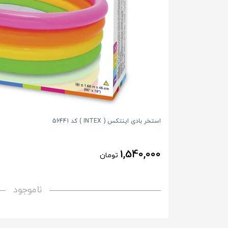
استخر بادی اینتکس ( INTEX ) کد 56441
1,540,000
تومان
ناموجود