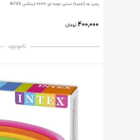
پمپ باد (تلمبه) دستی جعبه ای 68612 اینتکس INTEX
400,000
تومان
ناموجود