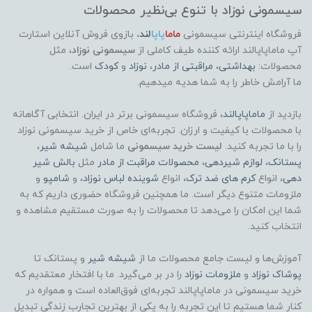
سیسمونی نوزاد با تنوع بی‌نظیر محصولات
فروشگاه اینترنتی سیسمونی
ماما
پاپا
لند
،
بازوی فروش آنلاین استارت
آپ ماماپاپالند
ارائه کننده طیف کاملی از
سیسمونی نوزاد
، مثل
محصولات:
بهداشتی
،
مراقبتی از مادر
،
نوزاد
و
کودک
است.
ما آرامش خاطر را به شما هدیه میدهیم.
بازدید از
ماماپاپالند
، فروشگاه سیسمونی برتر در ایران. انتخابی آگاهانه
با محصولات با کیفیت و ارزان. تجربه‌ای خاص از خرید سیسمونی نوزاد
را با ما تجربه کنید.
لیست خرید سیسمونی
ما شامل
شیشه شیر
،
پستانک
،
لوازم شیردهی
،
محصولات مراقبت از مادر
مثل
بالش شیر
دهی
، انواع
کرم های ضد ترک
، انواع
شوینده لباس نوزاد
، و
شامپو
و
ملزومات متنوع دیگر است. ما همچنین فروشگاه حضوری داریم که به
شما این امکان را می‌دهد تا محصولات را به صورت مستقیم مشاهده و
انتخاب کنید.
آموزش‌ها و لیست جامع محصولات ما از
شیشه شیر
و پستانک تا
پوشاک
نوزاد
و
ملزومات نوزاد
را در بر می‌گیرد. ما با افتخار معتقدیم که
خرید سیسمونی در ماماپاپالند تجربه‌ای فوق‌العاده است و همواره در
کنار شما هستیم تا این تجربه را به یکی از بهترین تجارب زندگی تبدیل