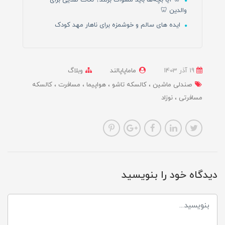
🦷 آیا بچه‌ها باید مسواک بزنند؟ نکات طلایی برای
والدین 🦷
ایده های سالم و خوشمزه برای ناهار مهد کودک
19 آذر 1403
ماماپاپالند
وبلاگ
صندلی ماشین
کالسکه تاشو
هواپیما
مسافرت
کالسکه
مسافرتی
نوزاد
دیدگاه خود را بنویسید