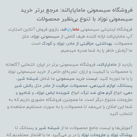
فروشگاه سیسمونی ماماپاپالند: مرجع برتر خرید
سیسمونی نوزاد با تنوع بی‌نظیر محصولات
فروشگاه اینترنتی سیسمونی
ماما
پاپا
لند
،
بازوی فروش آنلاین استارت
آپ ماماپاپالند
ارائه کننده طیف کاملی از
سیسمونی نوزاد
، مثل
محصولات:
بهداشتی
،
مراقبتی از مادر
،
نوزاد
و
کودک
است.
ما آرامش خاطر را به شما هدیه میدهیم.
بازدید از
ماماپاپالند
، فروشگاه سیسمونی برتر در ایران. انتخابی آگاهانه
با محصولات با کیفیت و ارزان. تجربه‌ای خاص از خرید سیسمونی نوزاد
را با ما تجربه کنید.
لیست خرید سیسمونی
ما شامل
شیشه شیر
،
پستانک
،
لوازم شیردهی
،
محصولات مراقبت از مادر
مثل
بالش شیر
دهی
، انواع
کرم های ضد ترک
، انواع
شوینده لباس نوزاد
، و
شامپو
و
ملزومات متنوع دیگر است. ما همچنین فروشگاه حضوری داریم که به
شما این امکان را می‌دهد تا محصولات را به صورت مستقیم مشاهده و
انتخاب کنید.
آموزش‌ها و لیست جامع محصولات ما از
شیشه شیر
و پستانک تا
پوشاک
نوزاد
و
ملزومات نوزاد
را در بر می‌گیرد. ما با افتخار معتقدیم که