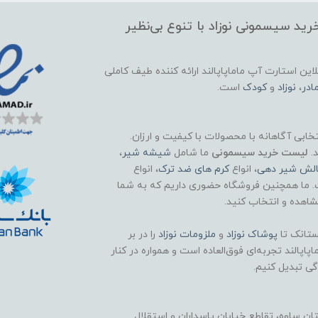
ید سیسمونی نوزاد با تنوع بی‌نظیر
این استارت آپ ماماپاپالند
ارائه کننده طیف کاملی
ادر
،
نوزاد
و
کودک
است.
تخابی آگاهانه با محصولات با کیفیت و ارزان.
د.
لیست خرید سیسمونی
ما شامل
شیشه شیر
،
الش شیر دهی
، انواع
کرم های ضد ترک
، انواع
. ما همچنین فروشگاه حضوری داریم که به شما
اهده و انتخاب کنید.
تانک تا
پوشاک
نوزاد
و
ملزومات نوزاد
را در بر
اپالند تجربه‌ای فوق‌العاده است و همواره در کنار
گی تبدیل کنیم.
 ساوه، تقاطع خیابان پاسداران و استقلال.