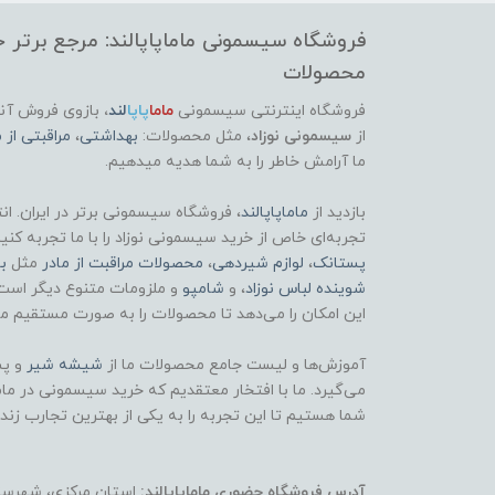
فروشگاه سیسمونی ماماپاپالند: مرجع برتر خر
محصولات
فروشگاه اینترنتی سیسمونی
ماما
پاپا
لند
،
بازوی فروش آنل
از
سیسمونی نوزاد
، مثل محصولات:
بهداشتی
،
مراقبتی از م
ما آرامش خاطر را به شما هدیه میدهیم.
بازدید از
ماماپاپالند
، فروشگاه سیسمونی برتر در ایران. ان
تجربه‌ای خاص از خرید سیسمونی نوزاد را با ما تجربه کنی
پستانک
،
لوازم شیردهی
،
محصولات مراقبت از مادر
مثل
ب
شوینده لباس نوزاد
، و
شامپو
و ملزومات متنوع دیگر است
این امکان را می‌دهد تا محصولات را به صورت مستقیم مش
آموزش‌ها و لیست جامع محصولات ما از
شیشه شیر
و پس
می‌گیرد. ما با افتخار معتقدیم که خرید سیسمونی در ماماپ
شما هستیم تا این تجربه را به یکی از بهترین تجارب زند
آدرس فروشگاه حضوری ماماپاپالند:
استان مرکزی، شهرستان