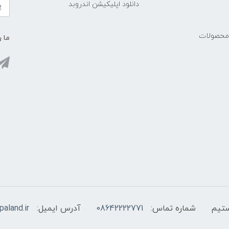
دانلود اپلیکیشن اندروبد
 محصولات
ما ر
شماره تماس:
08642222771
آدرس ایمیل:
aland.ir