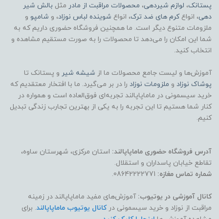
پستانک
،
لوازم شیردهی
،
محصولات مراقبت از مادر
مثل
بالش شیر
دهی
، انواع
کرم های ضد ترک
، انواع
شوینده لباس نوزاد
، و
شامپو
و
ملزومات متنوع دیگر است. ما همچنین فروشگاه حضوری داریم که به
شما این امکان را می‌دهد تا محصولات را به صورت مستقیم مشاهده و
انتخاب کنید.
آموزش‌ها و لیست جامع محصولات ما از
شیشه شیر
و پستانک تا
پوشاک
نوزاد
و
ملزومات نوزاد
را در بر می‌گیرد. ما با افتخار معتقدیم که
خرید سیسمونی در ماماپاپالند تجربه‌ای فوق‌العاده است و همواره در
کنار شما هستیم تا این تجربه را به یکی از بهترین تجارب زندگی تبدیل
کنیم.
آدرس فروشگاه حضوری ماماپاپالند:
استان مرکزی، شهرستان ساوه،
تقاطع خیابان پاسداران و استقلال.
شماره تماس مغازه:
08642222771.
کانال آموزشی در یوتیوب:
آموزش‌های مفید ماماپاپالند در زمینه
مراقبت از نوزاد و خرید سیسمونی در
کانال یوتیوب ماماپاپالند
. برای