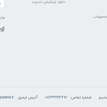
دانلود اپلیکیشن اندروبد
 محصولات
ما ر
شماره تماس:
08642222771
آدرس ایمیل:
aland.ir