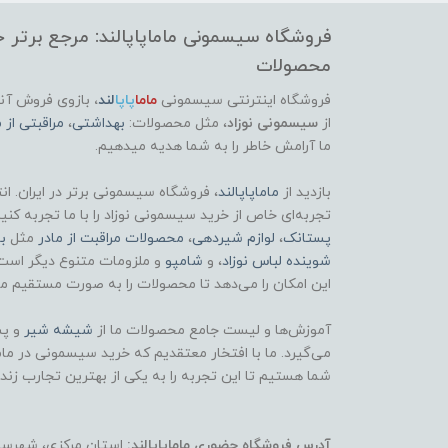
فروشگاه سیسمونی ماماپاپالند: مرجع برتر خر
محصولات
فروشگاه اینترنتی سیسمونی
ماما
پاپا
لند
،
بازوی فروش آنل
از
سیسمونی نوزاد
، مثل محصولات:
بهداشتی
،
مراقبتی از م
ما آرامش خاطر را به شما هدیه میدهیم.
بازدید از
ماماپاپالند
، فروشگاه سیسمونی برتر در ایران. ان
تجربه‌ای خاص از خرید سیسمونی نوزاد را با ما تجربه کنی
پستانک
،
لوازم شیردهی
،
محصولات مراقبت از مادر
مثل
ب
شوینده لباس نوزاد
، و
شامپو
و ملزومات متنوع دیگر است
این امکان را می‌دهد تا محصولات را به صورت مستقیم مش
آموزش‌ها و لیست جامع محصولات ما از
شیشه شیر
و پس
می‌گیرد. ما با افتخار معتقدیم که خرید سیسمونی در ماماپ
شما هستیم تا این تجربه را به یکی از بهترین تجارب زند
آدرس فروشگاه حضوری ماماپاپالند:
استان مرکزی، شهرستان