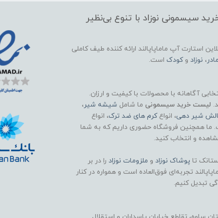
ید سیسمونی نوزاد با تنوع بی‌نظیر
این استارت آپ ماماپاپالند
ارائه کننده طیف کاملی
ادر
،
نوزاد
و
کودک
است.
تخابی آگاهانه با محصولات با کیفیت و ارزان.
د.
لیست خرید سیسمونی
ما شامل
شیشه شیر
،
الش شیر دهی
، انواع
کرم های ضد ترک
، انواع
. ما همچنین فروشگاه حضوری داریم که به شما
اهده و انتخاب کنید.
تانک تا
پوشاک
نوزاد
و
ملزومات نوزاد
را در بر
اپالند تجربه‌ای فوق‌العاده است و همواره در کنار
گی تبدیل کنیم.
 ساوه، تقاطع خیابان پاسداران و استقلال.