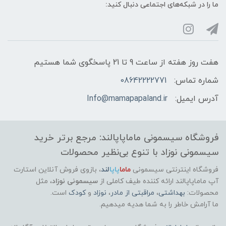
ما را در شبکه‌های اجتماعی دنبال کنید:
هفت روز هفته از ساعت 9 تا 21 پاسخگوی شما هستیم
شماره تماس:
08642222771
آدرس ایمیل:
Info@mamapapaland.ir
فروشگاه سیسمونی ماماپاپالند: مرجع برتر خرید
سیسمونی نوزاد با تنوع بی‌نظیر محصولات
فروشگاه اینترنتی سیسمونی
ماما
پاپا
لند
،
بازوی فروش آنلاین استارت
آپ ماماپاپالند
ارائه کننده طیف کاملی از
سیسمونی نوزاد
، مثل
محصولات:
بهداشتی
،
مراقبتی از مادر
،
نوزاد
و
کودک
است.
ما آرامش خاطر را به شما هدیه میدهیم.