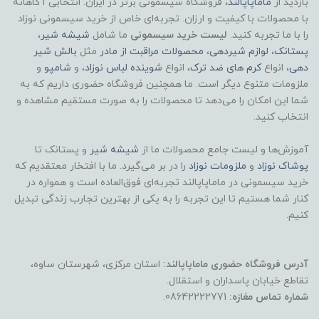
بازدید از
ماماپاپالند
، فروشگاه سیسمونی برتر در ایران. انتخابی آگاهانه
با محصولات با کیفیت و ارزان. تجربه‌ای خاص از خرید سیسمونی نوزاد
را با ما تجربه کنید.
لیست خرید سیسمونی
ما شامل
شیشه شیر
،
پستانک
،
لوازم شیردهی
،
محصولات مراقبت از مادر
مثل
بالش شیر
دهی
، انواع
کرم های ضد ترک
، انواع
شوینده لباس نوزاد
، و
شامپو
و
ملزومات متنوع دیگر است. ما همچنین فروشگاه حضوری داریم که به
شما این امکان را می‌دهد تا محصولات را به صورت مستقیم مشاهده و
انتخاب کنید.
آموزش‌ها و لیست جامع محصولات ما از
شیشه شیر
و پستانک تا
پوشاک
نوزاد
و
ملزومات نوزاد
را در بر می‌گیرد. ما با افتخار معتقدیم که
خرید سیسمونی در ماماپاپالند تجربه‌ای فوق‌العاده است و همواره در
کنار شما هستیم تا این تجربه را به یکی از بهترین تجارب زندگی تبدیل
کنیم.
آدرس فروشگاه حضوری ماماپاپالند:
استان مرکزی، شهرستان ساوه،
تقاطع خیابان پاسداران و استقلال.
شماره تماس مغازه:
08642222771.