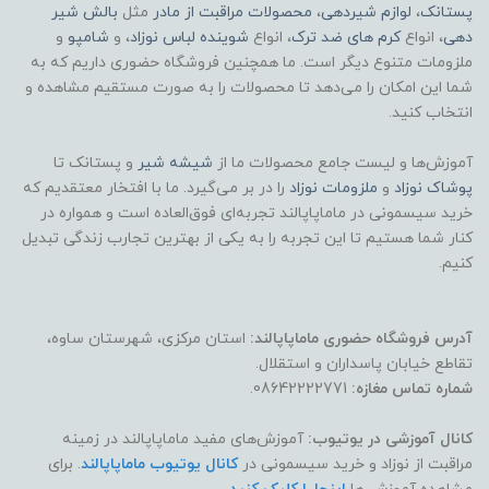
پستانک
،
لوازم شیردهی
،
محصولات مراقبت از مادر
مثل
بالش شیر
دهی
، انواع
کرم های ضد ترک
، انواع
شوینده لباس نوزاد
، و
شامپو
و
ملزومات متنوع دیگر است. ما همچنین فروشگاه حضوری داریم که به
شما این امکان را می‌دهد تا محصولات را به صورت مستقیم مشاهده و
انتخاب کنید.
آموزش‌ها و لیست جامع محصولات ما از
شیشه شیر
و پستانک تا
پوشاک
نوزاد
و
ملزومات نوزاد
را در بر می‌گیرد. ما با افتخار معتقدیم که
خرید سیسمونی در ماماپاپالند تجربه‌ای فوق‌العاده است و همواره در
کنار شما هستیم تا این تجربه را به یکی از بهترین تجارب زندگی تبدیل
کنیم.
آدرس فروشگاه حضوری ماماپاپالند:
استان مرکزی، شهرستان ساوه،
تقاطع خیابان پاسداران و استقلال.
شماره تماس مغازه:
08642222771.
کانال آموزشی در یوتیوب:
آموزش‌های مفید ماماپاپالند در زمینه
مراقبت از نوزاد و خرید سیسمونی در
کانال یوتیوب ماماپاپالند
. برای