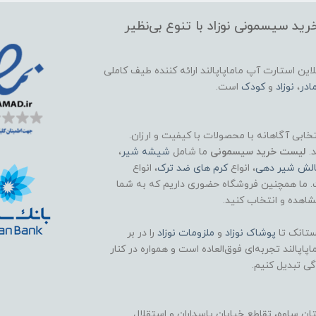
ید سیسمونی نوزاد با تنوع بی‌نظیر
این استارت آپ ماماپاپالند
ارائه کننده طیف کاملی
ادر
،
نوزاد
و
کودک
است.
تخابی آگاهانه با محصولات با کیفیت و ارزان.
د.
لیست خرید سیسمونی
ما شامل
شیشه شیر
،
الش شیر دهی
، انواع
کرم های ضد ترک
، انواع
. ما همچنین فروشگاه حضوری داریم که به شما
اهده و انتخاب کنید.
تانک تا
پوشاک
نوزاد
و
ملزومات نوزاد
را در بر
اپالند تجربه‌ای فوق‌العاده است و همواره در کنار
گی تبدیل کنیم.
 ساوه، تقاطع خیابان پاسداران و استقلال.