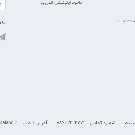
دانلود اپلیکیشن اندروبد
 محصولات
ما ر
شماره تماس:
08642222771
آدرس ایمیل:
aland.ir