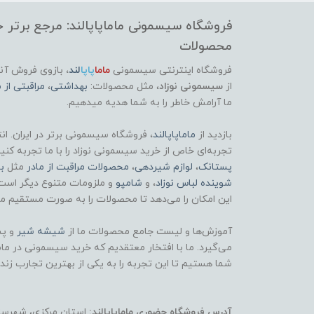
فروشگاه سیسمونی ماماپاپالند: مرجع برتر خر
محصولات
فروشگاه اینترنتی سیسمونی
ماما
پاپا
لند
،
بازوی فروش آنل
از
سیسمونی نوزاد
، مثل محصولات:
بهداشتی
،
مراقبتی از م
ما آرامش خاطر را به شما هدیه میدهیم.
بازدید از
ماماپاپالند
، فروشگاه سیسمونی برتر در ایران. ان
تجربه‌ای خاص از خرید سیسمونی نوزاد را با ما تجربه کنی
پستانک
،
لوازم شیردهی
،
محصولات مراقبت از مادر
مثل
ب
شوینده لباس نوزاد
، و
شامپو
و ملزومات متنوع دیگر است
این امکان را می‌دهد تا محصولات را به صورت مستقیم مش
آموزش‌ها و لیست جامع محصولات ما از
شیشه شیر
و پس
می‌گیرد. ما با افتخار معتقدیم که خرید سیسمونی در ماماپ
شما هستیم تا این تجربه را به یکی از بهترین تجارب زند
آدرس فروشگاه حضوری ماماپاپالند:
استان مرکزی، شهرستان