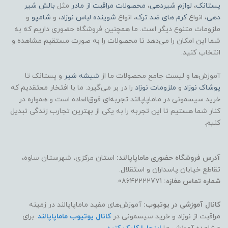
پستانک
،
لوازم شیردهی
،
محصولات مراقبت از مادر
مثل
بالش شیر
دهی
، انواع
کرم های ضد ترک
، انواع
شوینده لباس نوزاد
، و
شامپو
و
ملزومات متنوع دیگر است. ما همچنین فروشگاه حضوری داریم که به
شما این امکان را می‌دهد تا محصولات را به صورت مستقیم مشاهده و
انتخاب کنید.
آموزش‌ها و لیست جامع محصولات ما از
شیشه شیر
و پستانک تا
پوشاک
نوزاد
و
ملزومات نوزاد
را در بر می‌گیرد. ما با افتخار معتقدیم که
خرید سیسمونی در ماماپاپالند تجربه‌ای فوق‌العاده است و همواره در
کنار شما هستیم تا این تجربه را به یکی از بهترین تجارب زندگی تبدیل
کنیم.
آدرس فروشگاه حضوری ماماپاپالند:
استان مرکزی، شهرستان ساوه،
تقاطع خیابان پاسداران و استقلال.
شماره تماس مغازه:
08642222771.
کانال آموزشی در یوتیوب:
آموزش‌های مفید ماماپاپالند در زمینه
مراقبت از نوزاد و خرید سیسمونی در
کانال یوتیوب ماماپاپالند
. برای