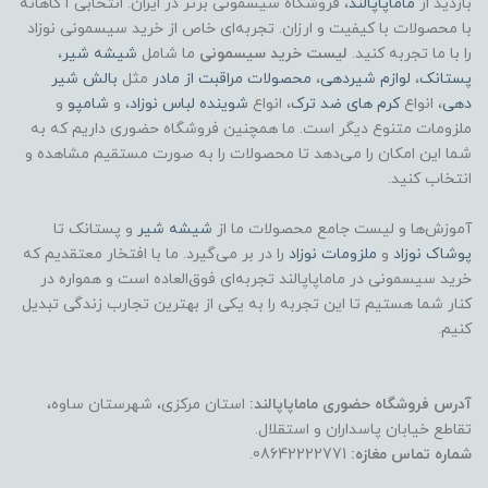
بازدید از
ماماپاپالند
، فروشگاه سیسمونی برتر در ایران. انتخابی آگاهانه
با محصولات با کیفیت و ارزان. تجربه‌ای خاص از خرید سیسمونی نوزاد
را با ما تجربه کنید.
لیست خرید سیسمونی
ما شامل
شیشه شیر
،
پستانک
،
لوازم شیردهی
،
محصولات مراقبت از مادر
مثل
بالش شیر
دهی
، انواع
کرم های ضد ترک
، انواع
شوینده لباس نوزاد
، و
شامپو
و
ملزومات متنوع دیگر است. ما همچنین فروشگاه حضوری داریم که به
شما این امکان را می‌دهد تا محصولات را به صورت مستقیم مشاهده و
انتخاب کنید.
آموزش‌ها و لیست جامع محصولات ما از
شیشه شیر
و پستانک تا
پوشاک
نوزاد
و
ملزومات نوزاد
را در بر می‌گیرد. ما با افتخار معتقدیم که
خرید سیسمونی در ماماپاپالند تجربه‌ای فوق‌العاده است و همواره در
کنار شما هستیم تا این تجربه را به یکی از بهترین تجارب زندگی تبدیل
کنیم.
آدرس فروشگاه حضوری ماماپاپالند:
استان مرکزی، شهرستان ساوه،
تقاطع خیابان پاسداران و استقلال.
شماره تماس مغازه:
08642222771.