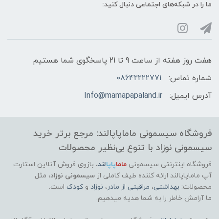
ما را در شبکه‌های اجتماعی دنبال کنید:
هفت روز هفته از ساعت 9 تا 21 پاسخگوی شما هستیم
شماره تماس:
08642222771
آدرس ایمیل:
Info@mamapapaland.ir
فروشگاه سیسمونی ماماپاپالند: مرجع برتر خرید
سیسمونی نوزاد با تنوع بی‌نظیر محصولات
فروشگاه اینترنتی سیسمونی
ماما
پاپا
لند
،
بازوی فروش آنلاین استارت
آپ ماماپاپالند
ارائه کننده طیف کاملی از
سیسمونی نوزاد
، مثل
محصولات:
بهداشتی
،
مراقبتی از مادر
،
نوزاد
و
کودک
است.
ما آرامش خاطر را به شما هدیه میدهیم.