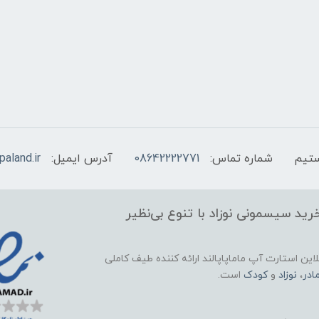
شماره تماس:
08642222771
آدرس ایمیل:
aland.ir
ید سیسمونی نوزاد با تنوع بی‌نظیر
این استارت آپ ماماپاپالند
ارائه کننده طیف کاملی
ادر
،
نوزاد
و
کودک
است.