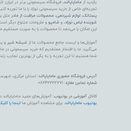
بازدید از
ماماپاپالند
، فروشگاه سیسمونی برتر در ایران. ان
تجربه‌ای خاص از خرید سیسمونی نوزاد را با ما تجربه کنی
پستانک
،
لوازم شیردهی
،
محصولات مراقبت از مادر
مثل
ب
شوینده لباس نوزاد
، و
شامپو
و ملزومات متنوع دیگر است
این امکان را می‌دهد تا محصولات را به صورت مستقیم مش
آموزش‌ها و لیست جامع محصولات ما از
شیشه شیر
و پس
می‌گیرد. ما با افتخار معتقدیم که خرید سیسمونی در ماماپ
شما هستیم تا این تجربه را به یکی از بهترین تجارب زند
آدرس فروشگاه حضوری ماماپاپالند:
استان مرکزی، شهرستان
شماره تماس مغازه:
08642222771.
کانال آموزشی در یوتیوب:
آموزش‌های مفید ماماپاپالند د
یوتیوب ماماپاپالند
. برای مشاهده آموزش ها
اینجا را کلیک