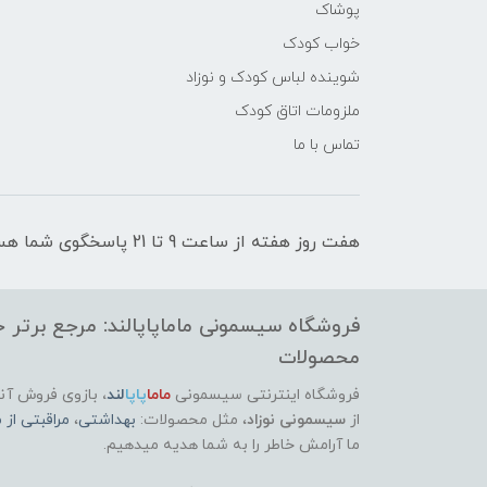
پوشاک
خواب کودک
شوینده لباس کودک و نوزاد
ملزومات اتاق کودک
تماس با ما
هفت روز هفته از ساعت 9 تا 21 پاسخگوی شما هستیم
فروشگاه سیسمونی ماماپاپالند: مرجع برتر خر
محصولات
فروشگاه اینترنتی سیسمونی
ماما
پاپا
لند
،
بازوی فروش آنل
از
سیسمونی نوزاد
، مثل محصولات:
بهداشتی
،
مراقبتی از م
ما آرامش خاطر را به شما هدیه میدهیم.